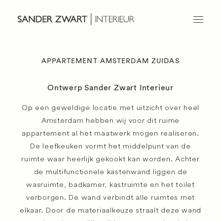
APPARTEMENT AMSTERDAM ZUIDAS
Home
Ontwerp
Ontwerp Sander Zwart Interieur
Projecten
Op een geweldige locatie met uitzicht over heel
Over ons
Amsterdam hebben wij voor dit ruime
Werken bij
appartement al het maatwerk mogen realiseren.
Contact
De leefkeuken vormt het middelpunt van de
ruimte waar heerlijk gekookt kan worden. Achter
de multifunctionele kastenwand liggen de
wasruimte, badkamer, kastruimte en het toilet
verborgen. De wand verbindt alle ruimtes met
elkaar. Door de materiaalkeuze straalt deze wand