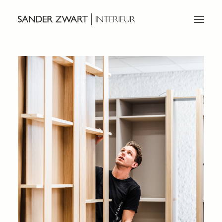
Home
Ontwerp
Projecten
Over ons
Werken bij
Contact